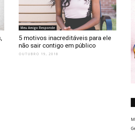
Meu Amigo Responde
5 motivos inacreditáveis para ele
,
não sair contigo em público
OUTUBRO 19, 2018
M
Ge