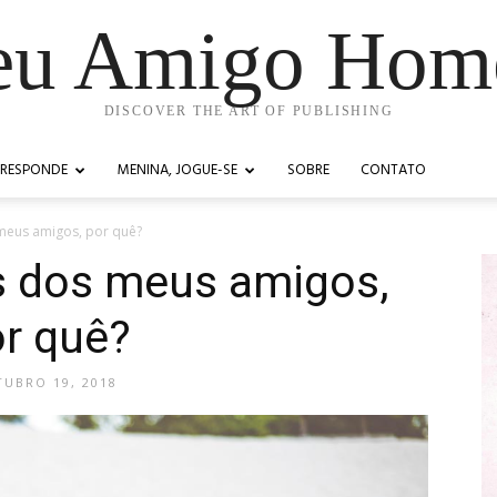
u Amigo Ho
DISCOVER THE ART OF PUBLISHING
 RESPONDE
MENINA, JOGUE-SE
SOBRE
CONTATO
meus amigos, por quê?
s dos meus amigos,
r quê?
UBRO 19, 2018