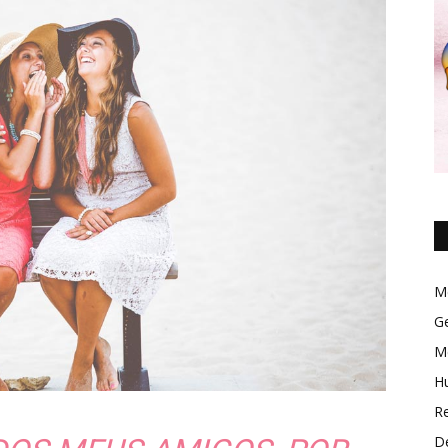
M
Ge
M
H
R
D