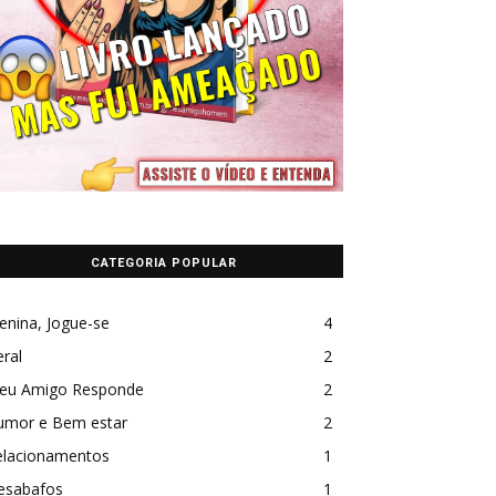
CATEGORIA POPULAR
enina, Jogue-se
4
ral
2
eu Amigo Responde
2
umor e Bem estar
2
elacionamentos
1
esabafos
1