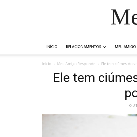
Me
INÍCIO
RELACIONAMENTOS
MEU AMIGO
Início
Meu Amigo Responde
Ele tem ciúmes dos 
Ele tem ciúme
po
OUT